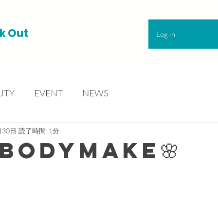
k Out
Log in
UTY
EVENT
NEWS
月30日
読了時間: 1分
BodyMake🌸