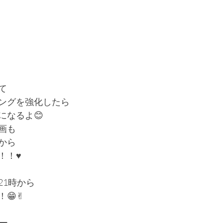
て
ニングを強化したら
になるよ😊
画も
から
！♥️
21時から
😁✌︎
ー