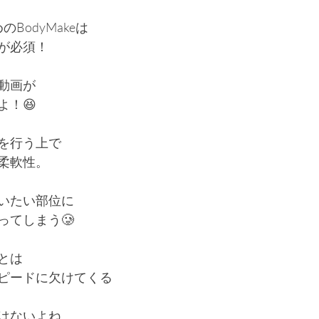
BodyMakeは
が必須！
動画が
よ！😆
を行う上で
柔軟性。
いたい部位に
ってしまう🥲
とは
ピードに欠けてくる
はないよね。