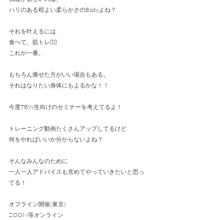
ハリのある程よい柔らかさのBodyよね？
それを叶えるには
食べて、筋トレ❤️‍🔥
これが一番。
もちろん痩せた方がいい場合もある。
それはなりたい身体にもよるかな！！
今度TBW生向けのセミナーを考えてるよ！
トレーニング動画たくさんアップしてるけど
何をやればいいか分からないよね？
そんなみんなのために
一人一人アドバイスも含めてやっていきたいと思っ
てる！
オフライン開催(東京)
ZOOM等オンライン