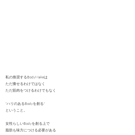
私の推奨するBodyMakeは
ただ痩せるわけではなく
ただ筋肉をつけるわけでもなく
"ハリのあるBodyを創る"
ということ。
女性らしいBodyを創る上で
脂肪も味方につける必要がある