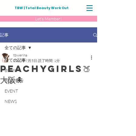
TBW | Total Beauty Work Out
Let's Member!
記事
全ての記事
tbwerina
全ての記事
2022年7月5日
読了時間: 1分
PeachyGirls🍑
BODY
大阪🐙
BEAUTY
EVENT
NEWS