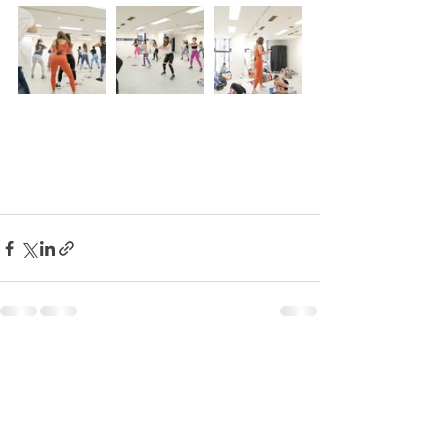
最新記事
すべて表示