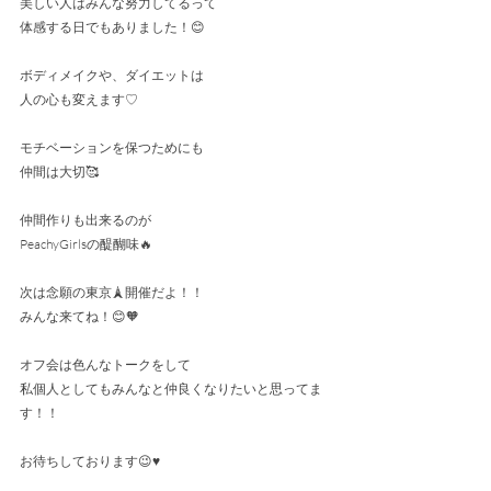
美しい人はみんな努力してるって
体感する日でもありました！😊
ボディメイクや、ダイエットは
人の心も変えます♡
モチベーションを保つためにも
仲間は大切🥰
仲間作りも出来るのが
PeachyGirlsの醍醐味🔥
次は念願の東京🗼開催だよ！！
みんな来てね！😊🧡
オフ会は色んなトークをして
私個人としてもみんなと仲良くなりたいと思ってま
す！！
お待ちしております😉♥️