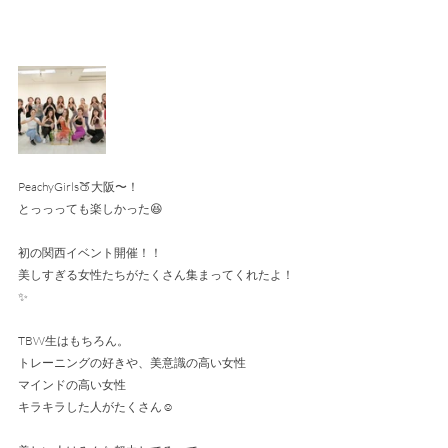
PeachyGirls🍑大阪〜！
とっっっても楽しかった😆
初の関西イベント開催！！
美しすぎる女性たちがたくさん集まってくれたよ！
✨
TBW生はもちろん。
トレーニングの好きや、美意識の高い女性
マインドの高い女性
キラキラした人がたくさん☺️